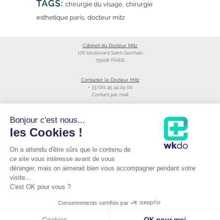
TAGS:
,
chirurgie du visage
chirurgie
,
esthetique paris
docteur mitz
Cabinet du Docteur Mitz
176 boulevard Saint-Germain
75006 PARIS
Contacter le Docteur Mitz
+ 33 (0)1 45 44 29 00
Contact par mail
Liens utiles
Bonjour c'est nous...
Création du site
les Cookies !
Annuaire du CNOM
On a attendu d'être sûrs que le contenu de
Raccourcis
Prendre RDV avec le Docteur Mitz
ce site vous intéresse avant de vous
Consulter sa fiche Doctolib©
déranger, mais on aimerait bien vous accompagner pendant votre
Podcast du Dr Mitz
visite...
C'est OK pour vous ?
Mentions Légales
|
Consentements certifiés par
Cookies
Cookies
OK pour moi