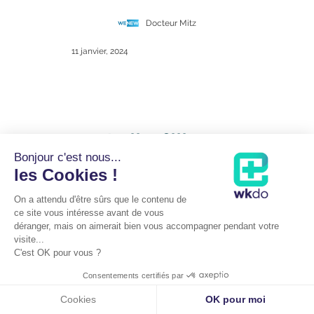
Docteur Mitz
11 janvier, 2024
Le lipofilling
Bonjour c'est nous...
mammaire ou
les Cookies !
augmentation des
On a attendu d'être sûrs que le contenu de
seins avec sa propre
ce site vous intéresse avant de vous
graisse, mythe ou
déranger, mais on aimerait bien vous accompagner pendant votre
visite...
réalité ?
C'est OK pour vous ?
Consentements certifiés par
La liposuccion moderne a été
Cookies
OK pour moi