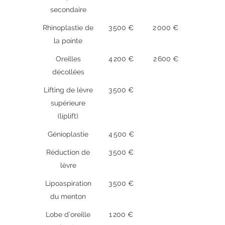
secondaire
Rhinoplastie de
3 500 €
2 000 €
la pointe
Oreilles
4 200 €
2 600 €
décollées
Lifting de lèvre
3 500 €
supérieure
(liplift)
Génioplastie
4 500 €
Réduction de
3 500 €
lèvre
Lipoaspiration
3 500 €
du menton
Lobe d’oreille
1 200 €