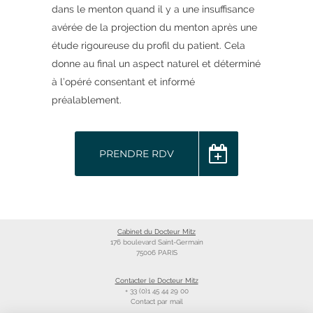
dans le menton quand il y a une insuffisance
avérée de la projection du menton après une
étude rigoureuse du profil du patient. Cela
donne au final un aspect naturel et déterminé
à l’opéré consentant et informé
préalablement.
PRENDRE RDV
Cabinet du Docteur Mitz
176 boulevard Saint-Germain
75006 PARIS
Contacter le Docteur Mitz
+ 33 (0)1 45 44 29 00
Contact par mail