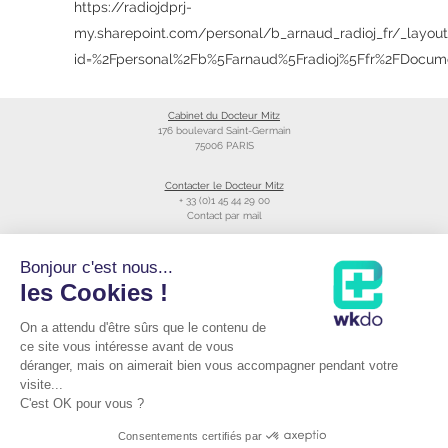
https://radiojdprj-
my.sharepoint.com/personal/b_arnaud_radioj_fr/_layou
id=%2Fpersonal%2Fb%5Farnaud%5Fradioj%5Ffr%2FDo
Cabinet du Docteur Mitz
176 boulevard Saint-Germain
75006 PARIS
Contacter le Docteur Mitz
+ 33 (0)1 45 44 29 00
Contact par mail
Liens utiles
Bonjour c'est nous...
Création du site
les Cookies !
Annuaire du CNOM
On a attendu d'être sûrs que le contenu de
Raccourcis
Prendre RDV avec le Docteur Mitz
ce site vous intéresse avant de vous
Consulter sa fiche Doctolib©
déranger, mais on aimerait bien vous accompagner pendant votre
Podcast du Dr Mitz
visite...
C'est OK pour vous ?
Mentions Légales
|
Consentements certifiés par
Cookies