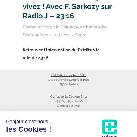
vivez ! Avec F. Sarkozy sur
Radio J – 23:16
Posted at 17:19h
in
Chirurgie esthétique
by
Docteur Mitz
0
Likes
Share
Retrouvez l’intervention du Dr Mitz à la
minute 23:16.
Cabinet du Docteur Mitz
176 boulevard Saint-Germain
75006 PARIS
Contacter le Docteur Mitz
+ 33 (0)1 45 44 29 00
Contact par mail
Liens utiles
Bonjour c'est nous...
Création du site
les Cookies !
Annuaire du CNOM