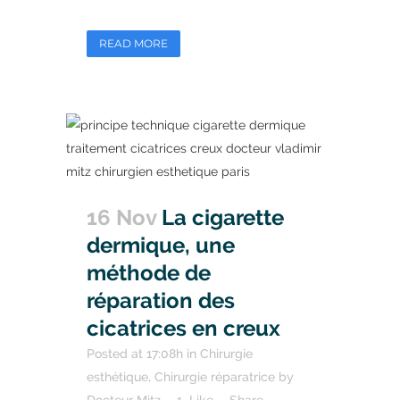
READ MORE
16 Nov
La cigarette
dermique, une
méthode de
réparation des
cicatrices en creux
Posted at 17:08h
in
Chirurgie
esthétique
,
Chirurgie réparatrice
by