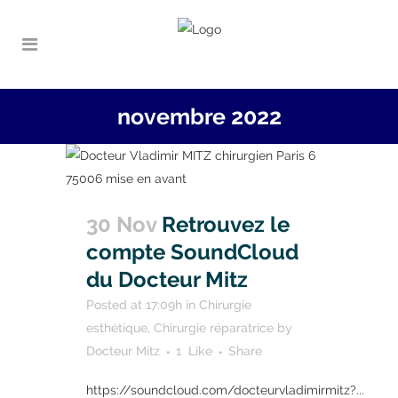
novembre 2022
30 Nov
Retrouvez le
compte SoundCloud
du Docteur Mitz
Posted at 17:09h
in
Chirurgie
esthétique
,
Chirurgie réparatrice
by
Docteur Mitz
1
Like
Share
https://soundcloud.com/docteurvladimirmitz?...