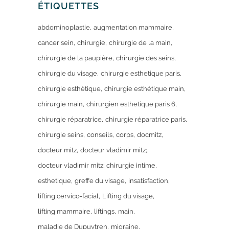
ÉTIQUETTES
abdominoplastie
augmentation mammaire
cancer sein
chirurgie
chirurgie de la main
chirurgie de la paupière
chirurgie des seins
chirurgie du visage
chirurgie esthetique paris
chirurgie esthétique
chirurgie esthétique main
chirurgie main
chirurgien esthetique paris 6
chirurgie réparatrice
chirurgie réparatrice paris
chirurgie seins
conseils
corps
docmitz
docteur mitz
docteur vladimir mitz;
docteur vladimir mitz; chirurgie intime
esthetique
greffe du visage
insatisfaction
lifting cervico-facial
Lifting du visage
lifting mammaire
liftings
main
maladie de Dupuytren
migraine