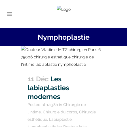
Nymphoplastie
11 Déc
Les
labiaplasties
modernes
Posted at 12:38h
in
Chirurgie de
l'intime
,
Chirurgie du corps
,
Chirurgie
esthétique
,
Labiaplastie
,
Nymphoplastie
by
Docteur Mitz