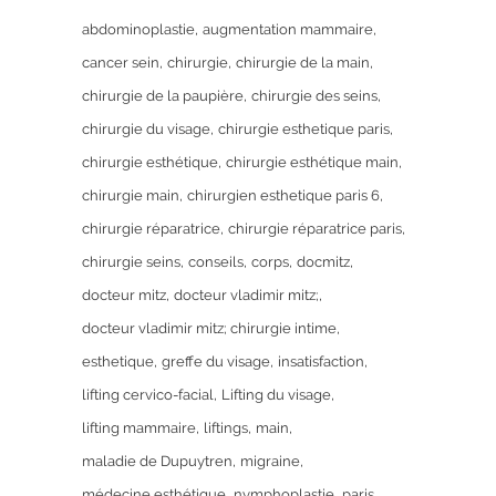
abdominoplastie
augmentation mammaire
cancer sein
chirurgie
chirurgie de la main
chirurgie de la paupière
chirurgie des seins
chirurgie du visage
chirurgie esthetique paris
chirurgie esthétique
chirurgie esthétique main
chirurgie main
chirurgien esthetique paris 6
chirurgie réparatrice
chirurgie réparatrice paris
chirurgie seins
conseils
corps
docmitz
docteur mitz
docteur vladimir mitz;
docteur vladimir mitz; chirurgie intime
esthetique
greffe du visage
insatisfaction
lifting cervico-facial
Lifting du visage
lifting mammaire
liftings
main
maladie de Dupuytren
migraine
médecine esthétique
nymphoplastie
paris