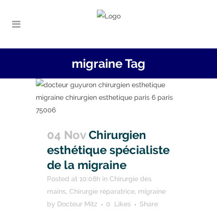
migraine Tag
04 Nov
Chirurgien
esthétique spécialiste
de la migraine
Posted at 10:08h
in
Chirurgie des
mains
,
Chirurgie réparatrice
,
migraine
by
Docteur Mitz
0
Likes
Share