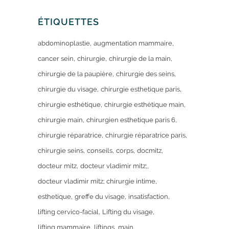
ÉTIQUETTES
abdominoplastie
augmentation mammaire
cancer sein
chirurgie
chirurgie de la main
chirurgie de la paupière
chirurgie des seins
chirurgie du visage
chirurgie esthetique paris
chirurgie esthétique
chirurgie esthétique main
chirurgie main
chirurgien esthetique paris 6
chirurgie réparatrice
chirurgie réparatrice paris
chirurgie seins
conseils
corps
docmitz
docteur mitz
docteur vladimir mitz;
docteur vladimir mitz; chirurgie intime
esthetique
greffe du visage
insatisfaction
lifting cervico-facial
Lifting du visage
lifting mammaire
liftings
main