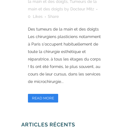
la main et des doigts
,
Tumeurs de la
main et des doigts
by
Docteur Mitz
0
Likes
Share
Des tumeurs de la main et des doigts
Les chirurgiens plasticiens notamment
à Paris s'occupent habituellement de
toute la chirurgie esthétique et
réparatrice, à tous les étages du corps
! Ils ont été formés, le plus souvent, au
cours de leur cursus, dans les services
de microchirurgie...
READ MORE
ARTICLES RÉCENTS