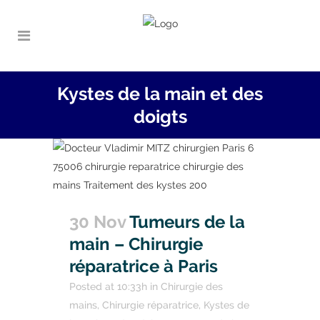
Kystes de la main et des
doigts
30 Nov
Tumeurs de la
main – Chirurgie
réparatrice à Paris
Posted at 10:33h
in
Chirurgie des
mains
,
Chirurgie réparatrice
,
Kystes de