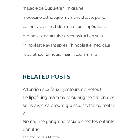
maladie de Dupuytren
migraine
médecine esthétique
nymphoplastie
paris
patients
plastie abdominale
post opératoire
prothèses mammaires
reconstruction sein
rhinoplastie avant après
rhinoplastie médicale
réparatrice
tumeurs main
vladimir mitz
RELATED POSTS
Attention aux faux injecteurs de Botox !
Le lipofilling mammaire ou augmentation des
seins avec sa propre graisse, mythe ou réalité
?
Noma, une gangrène faciale chez les enfants
dénutris
L’histoire du Botox