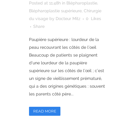
Posted at 11:48h
in
Blépharoplastie
,
Blépharoplastie supérieure
,
Chirurgie
du visage
by
Docteur Mitz
0
Likes
Share
Paupière supérieure : lourdeur de la
peau recouvrant les côtés de l’oeil
Beaucoup de patients se plaignent
d'une lourdeur de la paupière
supérieure sur les côtés de l’œil ; c’est
un signe de vieillissement prématuré,
qui a des origines génétiques : souvent
les parents côté père...
READ MORE