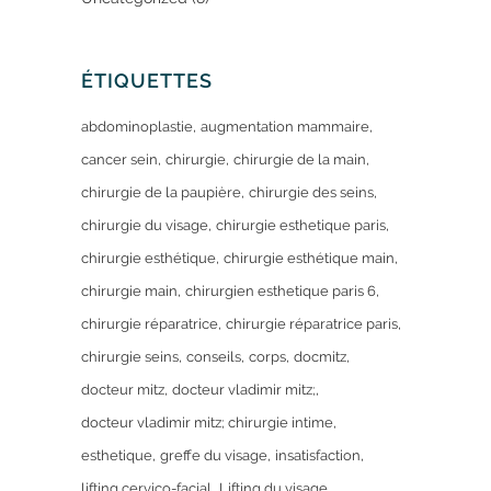
ÉTIQUETTES
abdominoplastie
augmentation mammaire
cancer sein
chirurgie
chirurgie de la main
chirurgie de la paupière
chirurgie des seins
chirurgie du visage
chirurgie esthetique paris
chirurgie esthétique
chirurgie esthétique main
chirurgie main
chirurgien esthetique paris 6
chirurgie réparatrice
chirurgie réparatrice paris
chirurgie seins
conseils
corps
docmitz
docteur mitz
docteur vladimir mitz;
docteur vladimir mitz; chirurgie intime
esthetique
greffe du visage
insatisfaction
lifting cervico-facial
Lifting du visage