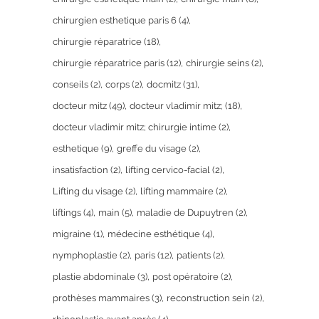
chirurgien esthetique paris 6
(4)
chirurgie réparatrice
(18)
chirurgie réparatrice paris
(12)
chirurgie seins
(2)
conseils
(2)
corps
(2)
docmitz
(31)
docteur mitz
(49)
docteur vladimir mitz;
(18)
docteur vladimir mitz; chirurgie intime
(2)
esthetique
(9)
greffe du visage
(2)
insatisfaction
(2)
lifting cervico-facial
(2)
Lifting du visage
(2)
lifting mammaire
(2)
liftings
(4)
main
(5)
maladie de Dupuytren
(2)
migraine
(1)
médecine esthétique
(4)
nymphoplastie
(2)
paris
(12)
patients
(2)
plastie abdominale
(3)
post opératoire
(2)
prothèses mammaires
(3)
reconstruction sein
(2)