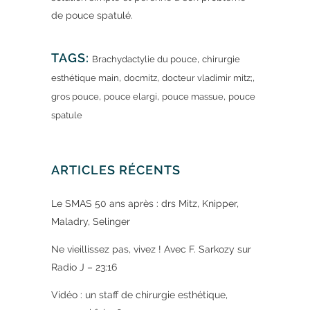
de pouce spatulé.
TAGS:
,
Brachydactylie du pouce
chirurgie
,
,
,
esthétique main
docmitz
docteur vladimir mitz;
,
,
,
gros pouce
pouce elargi
pouce massue
pouce
spatule
ARTICLES RÉCENTS
Le SMAS 50 ans après : drs Mitz, Knipper,
Maladry, Selinger
Ne vieillissez pas, vivez ! Avec F. Sarkozy sur
Radio J – 23:16
Vidéo : un staff de chirurgie esthétique,