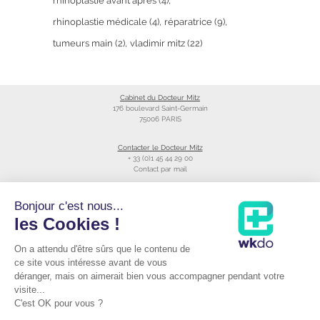
rhinoplastie avant après
(4)
rhinoplastie médicale
(4)
réparatrice
(9)
tumeurs main
(2)
vladimir mitz
(22)
Cabinet du Docteur Mitz
176 boulevard Saint-Germain
75006 PARIS
Contacter le Docteur Mitz
+ 33 (0)1 45 44 29 00
Contact par mail
Liens utiles
Bonjour c'est nous...
Création du site
les Cookies !
Annuaire du CNOM
On a attendu d'être sûrs que le contenu de
Raccourcis
Prendre RDV avec le Docteur Mitz
ce site vous intéresse avant de vous
Consulter sa fiche Doctolib©
déranger, mais on aimerait bien vous accompagner pendant votre
Podcast du Dr Mitz
visite...
C'est OK pour vous ?