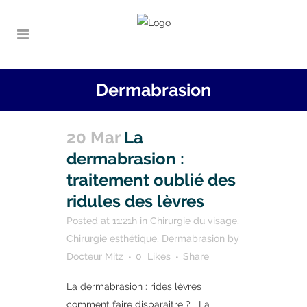
Dermabrasion
20 Mar
La
dermabrasion :
traitement oublié des
ridules des lèvres
Posted at 11:21h
in
Chirurgie du visage
,
Chirurgie esthétique
,
Dermabrasion
by
Docteur Mitz
0
Likes
Share
La dermabrasion : rides lèvres
comment faire disparaitre ? La