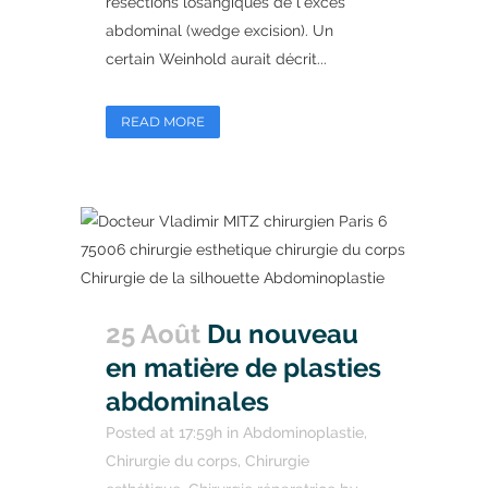
résections losangiques de l'excès
abdominal (wedge excision). Un
certain Weinhold aurait décrit...
READ MORE
25 Août
Du nouveau
en matière de plasties
abdominales
Posted at 17:59h
in
Abdominoplastie
,
Chirurgie du corps
,
Chirurgie