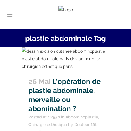
plastie abdominale Tag
26 Mai
L’opération de
plastie abdominale,
merveille ou
abomination ?
Posted at 16:55h
in
Abdominoplastie
,
Chirurgie esthétique
by
Docteur Mitz