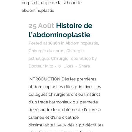
25 Août
Histoire de
l’abdominoplastie
Posted at 18:16h
in
Abdominoplastie
,
Chirurgie du corps
,
Chirurgie
esthétique
,
Chirurgie réparatrice
by
Docteur Mitz
0
Likes
Share
INTRODUCTION Dès les premières
abdominoplasties dites primitives, les
collègues chirurgiens ont eu l'instinct
d'un tracé harmonieux qui permette
de résoudre le problème de l'exérèse
cutanée et d'une cicatrice
dissimulable ! Kelly dès 1910 décrit les