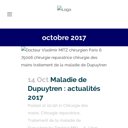
octobre 2017
14 Oct
Maladie de
Dupuytren : actualités
2017
Posted at 10:11h
in
Chirurgie des
mains
,
Chirurgie réparatrice
,
Traitement de la maladie de
Dupuytren
by
Docteur Mitz
0
Likes