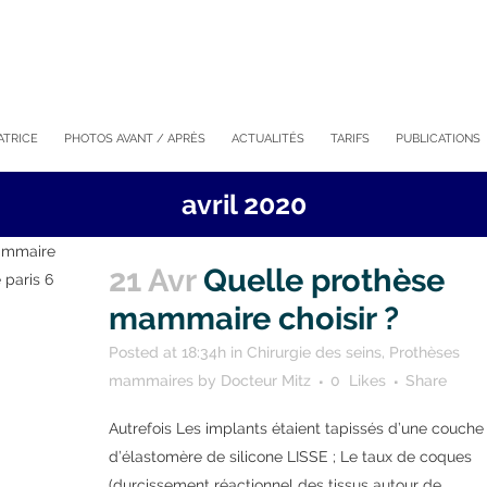
ATRICE
PHOTOS AVANT / APRÈS
ACTUALITÉS
TARIFS
PUBLICATIONS
avril 2020
21 Avr
Quelle prothèse
mammaire choisir ?
Posted at 18:34h
in
Chirurgie des seins
,
Prothèses
mammaires
by
Docteur Mitz
0
Likes
Share
Autrefois Les implants étaient tapissés d’une couche
d’élastomère de silicone LISSE ; Le taux de coques
(durcissement réactionnel des tissus autour de