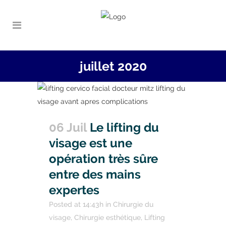
juillet 2020
06 Juil
Le lifting du
visage est une
opération très sûre
entre des mains
expertes
Posted at 14:43h
in
Chirurgie du
visage
,
Chirurgie esthétique
,
Lifting