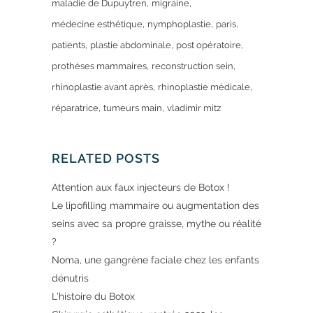
maladie de Dupuytren
migraine
médecine esthétique
nymphoplastie
paris
patients
plastie abdominale
post opératoire
prothèses mammaires
reconstruction sein
rhinoplastie avant après
rhinoplastie médicale
réparatrice
tumeurs main
vladimir mitz
RELATED POSTS
Attention aux faux injecteurs de Botox !
Le lipofilling mammaire ou augmentation des
seins avec sa propre graisse, mythe ou réalité
?
Noma, une gangrène faciale chez les enfants
dénutris
L’histoire du Botox