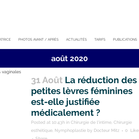
ATRICE
PHOTOS AVANT / APRÈS
ACTUALITÉS
TARIFS
PUBLICATIONS
août 2020
31 Août
La réduction des
petites lèvres féminines
est-elle justifiée
médicalement ?
Posted at 10:43h
in
Chirurgie de l'intime
,
Chirurgie
esthétique
,
Nymphoplastie
by
Docteur Mitz
0
Like
Share