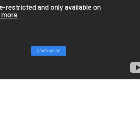
Retrouvez ci-dessus la vidéo du dr Vladimir Mitz qui
prodigue quelques conseils en matière de prise en
charge chirurgicale des seins tubéreux, une
intervention de chirurgie esthétique de la poitrine....
READ MORE