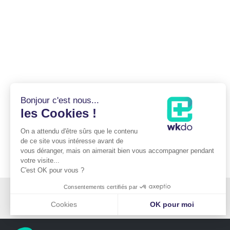
Bonjour c'est nous...
les Cookies !
On a attendu d'être sûrs que le contenu
de ce site vous intéresse avant de
vous déranger, mais on aimerait bien vous accompagner pendant
votre visite...
C'est OK pour vous ?
Consentements certifiés par
Cabinet du Docteur Mitz
176 boulevard Saint-Germain
75006 PARIS
Cookies
OK pour moi
Plateforme de Gestion du Consentement : Personnalisez vos Optio
Axeptio consent