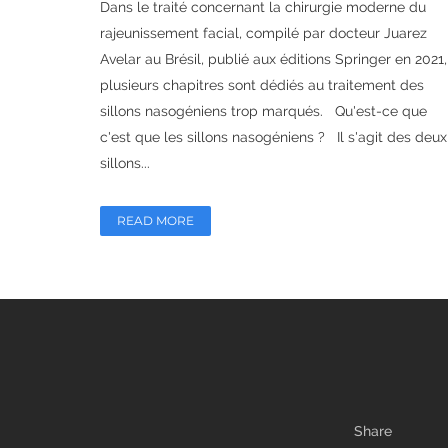
Dans le traité concernant la chirurgie moderne du
rajeunissement facial, compilé par docteur Juarez
Avelar au Brésil, publié aux éditions Springer en 2021,
plusieurs chapitres sont dédiés au traitement des
sillons nasogéniens trop marqués. Qu'est-ce que
c'est que les sillons nasogéniens ? Il s'agit des deux
sillons...
READ MORE
06 Sep
Seins tubéreux :
une solution chirurgicale
Posted at 18:19h
in
Chirurgie des seins
,
Chirurgie
esthétique
by
Docteur Mitz
1
Like
Share