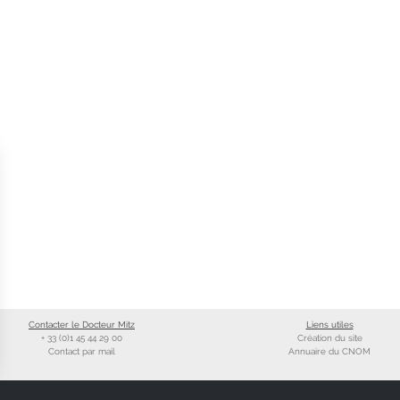
Contacter le Docteur Mitz
Liens utiles
+ 33 (0)1 45 44 29 00
Création du site
Contact par mail
Annuaire du CNOM
ns