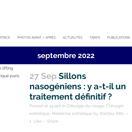
ATRICE
PHOTOS AVANT / APRÈS
ACTUALITÉS
TARIFS
PUBLICATIONS
septembre 2022
27 Sep
Sillons
nasogéniens : y a-t-il un
traitement définitif ?
Posted at 14:25h
in
Chirurgie du visage
,
Chirurgie
esthétique
,
Médecine esthétique
by
Docteur Mitz
1
Like
Share