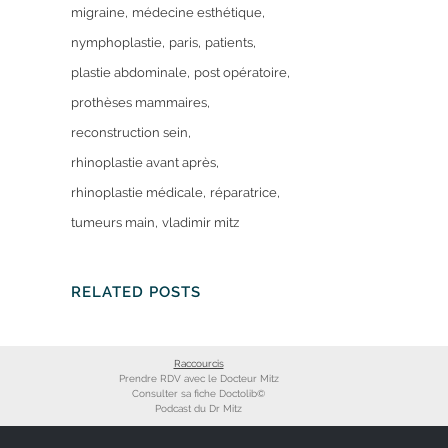
migraine
médecine esthétique
nymphoplastie
paris
patients
plastie abdominale
post opératoire
prothèses mammaires
reconstruction sein
rhinoplastie avant après
rhinoplastie médicale
réparatrice
tumeurs main
vladimir mitz
RELATED POSTS
Raccourcis
Prendre RDV avec le Docteur Mitz
Consulter sa fiche Doctolib©
Podcast du Dr Mitz