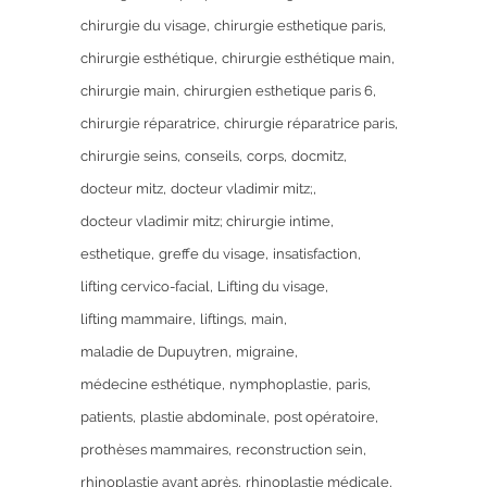
chirurgie du visage
chirurgie esthetique paris
chirurgie esthétique
chirurgie esthétique main
chirurgie main
chirurgien esthetique paris 6
chirurgie réparatrice
chirurgie réparatrice paris
chirurgie seins
conseils
corps
docmitz
docteur mitz
docteur vladimir mitz;
docteur vladimir mitz; chirurgie intime
esthetique
greffe du visage
insatisfaction
lifting cervico-facial
Lifting du visage
lifting mammaire
liftings
main
maladie de Dupuytren
migraine
médecine esthétique
nymphoplastie
paris
patients
plastie abdominale
post opératoire
prothèses mammaires
reconstruction sein
rhinoplastie avant après
rhinoplastie médicale