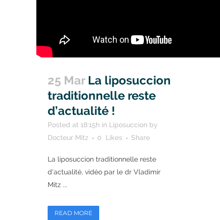
25 Mar
La liposuccion
traditionnelle reste
d’actualité !
Posted at 18:15h
in
Liposuccion
by
Docteur Mitz
0
Likes
Share
La liposuccion traditionnelle reste
d'actualité, vidéo par le dr Vladimir
Mitz ...
READ MORE