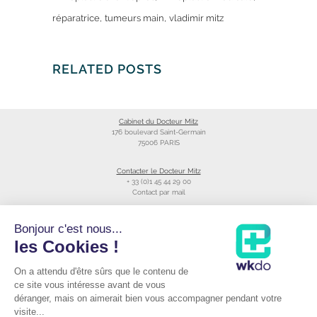
réparatrice
tumeurs main
vladimir mitz
RELATED POSTS
Cabinet du Docteur Mitz
176 boulevard Saint-Germain
75006 PARIS
Contacter le Docteur Mitz
+ 33 (0)1 45 44 29 00
Contact par mail
Liens utiles
Bonjour c'est nous...
Création du site
les Cookies !
Annuaire du CNOM
On a attendu d'être sûrs que le contenu de
Raccourcis
Prendre RDV avec le Docteur Mitz
ce site vous intéresse avant de vous
Consulter sa fiche Doctolib©
déranger, mais on aimerait bien vous accompagner pendant votre
Podcast du Dr Mitz
visite...