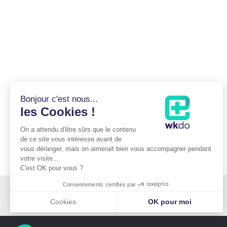
Bonjour c'est nous...
les Cookies !
On a attendu d'être sûrs que le contenu
de ce site vous intéresse avant de
vous déranger, mais on aimerait bien vous accompagner pendant
votre visite...
C'est OK pour vous ?
Consentements certifiés par
Cabinet du Docteur Mitz
176 boulevard Saint-Germain
75006 PARIS
Cookies
OK pour moi
Plateforme de Gestion du Consentement : Personnalisez vos Optio
Axeptio consent