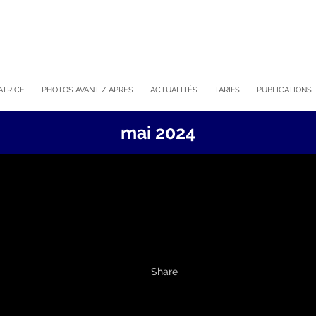
ATRICE
PHOTOS AVANT / APRÈS
ACTUALITÉS
TARIFS
PUBLICATIONS
mai 2024
30 Mai
Interview du Dr
Mitz sur Radio J | SOS
Mains (36:05)
Posted at 12:25h
in
Chirurgie de la main
by
Docteur
Mitz
0
Likes
Share
Retrouvez l'interview du Docteur Mitz sur Radio J pou