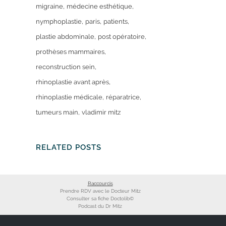
migraine
médecine esthétique
nymphoplastie
paris
patients
plastie abdominale
post opératoire
prothèses mammaires
reconstruction sein
rhinoplastie avant après
rhinoplastie médicale
réparatrice
tumeurs main
vladimir mitz
RELATED POSTS
Raccourcis
Prendre RDV avec le Docteur Mitz
Consulter sa fiche Doctolib©
Podcast du Dr Mitz