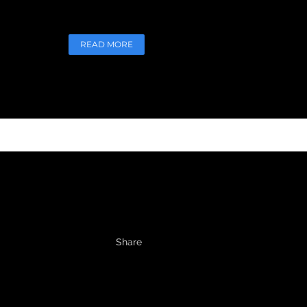
à propos de SOS mains (à partir de 36:05). ...
READ MORE
23 Mai
Interview du Dr
Mitz sur Radio J
Posted at 12:10h
in
Liposuccion
by
Docteur Mitz
0
Likes
Share
Retrouvez l'interview du Docteur Mitz sur Radio J pou
son ouvrage : « La passion du corps. Des mythes à la