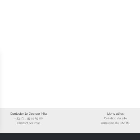
Contacter le Docteur Mitz
Liens utiles
+ 33 (0)1 45 44 29 00
Création du site
Contact par mail
Annuaire du CNOM
ns