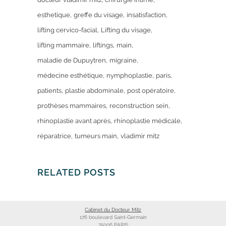
esthetique
greffe du visage
insatisfaction
lifting cervico-facial
Lifting du visage
lifting mammaire
liftings
main
maladie de Dupuytren
migraine
médecine esthétique
nymphoplastie
paris
patients
plastie abdominale
post opératoire
prothèses mammaires
reconstruction sein
rhinoplastie avant après
rhinoplastie médicale
réparatrice
tumeurs main
vladimir mitz
RELATED POSTS
Cabinet du Docteur Mitz
176 boulevard Saint-Germain
75006 PARIS