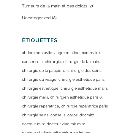
Tumeurs de la main et des doigts
(2)
Uncategorized
(8)
ÉTIQUETTES
abdominoplastie
augmentation mammaire
cancer sein
chirurgie
chirurgie de la main
chirurgie de la paupière
chirurgie des seins
chirurgie du visage
chirurgie esthetique paris
chirurgie esthétique
chirurgie esthétique main
chirurgie main
chirurgien esthetique paris 6
chirurgie réparatrice
chirurgie réparatrice paris
chirurgie seins
conseils
corps
docmitz
docteur mitz
docteur vladimir mitz;
docteur vladimir mitz; chirurgie intime