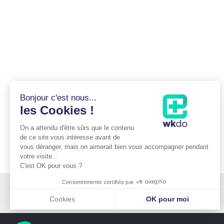
Bonjour c'est nous...
les Cookies !
On a attendu d'être sûrs que le contenu
de ce site vous intéresse avant de
vous déranger, mais on aimerait bien vous accompagner pendant
votre visite...
C'est OK pour vous ?
Consentements certifiés par
Cabinet du Docteur Mitz
176 boulevard Saint-Germain
75006 PARIS
Cookies
OK pour moi
Plateforme de Gestion du Consentement : Personnalisez vos Optio
Axeptio consent