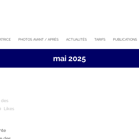
ATRICE
PHOTOS AVANT / APRÈS
ACTUALITÉS
TARIFS
PUBLICATIONS
mai 2025
e des
0
Likes
nte
ne des