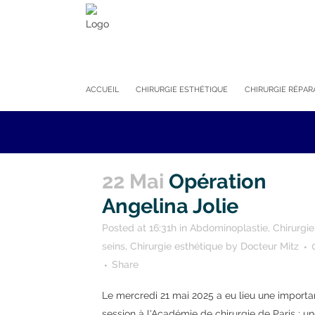
ACCUEIL
CHIRURGIE ESTHÉTIQUE
CHIRURGIE RÉPAR
22 Mai
Opération
Angelina Jolie
Posted at 16:31h
in
Abdominoplastie
,
Chirurgi
seins
,
Chirurgie esthétique
by
Docteur Mitz
Share
Le mercredi 21 mai 2025 a eu lieu une importa
session à l'Académie de chirurgie de Paris ; u