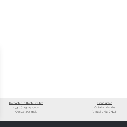
Contacter le Docteur Mitz
Liens utiles
+ 33 (0)1 45 44 29 00
Création du site
Contact par mail
Annuaire du CNOM
ns