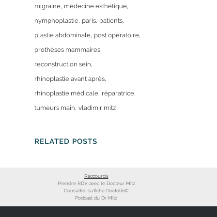
migraine
médecine esthétique
nymphoplastie
paris
patients
plastie abdominale
post opératoire
prothèses mammaires
reconstruction sein
rhinoplastie avant après
rhinoplastie médicale
réparatrice
tumeurs main
vladimir mitz
RELATED POSTS
Raccourcis
Prendre RDV avec le Docteur Mitz
Consulter sa fiche Doctolib©
Podcast du Dr Mitz