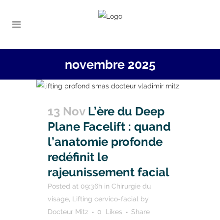
novembre 2025
13 Nov
L’ère du Deep
Plane Facelift : quand
l’anatomie profonde
redéfinit le
rajeunissement facial
Posted at 09:36h
in
Chirurgie du
visage
,
Lifting cervico-facial
by
Docteur Mitz
0
Likes
Share