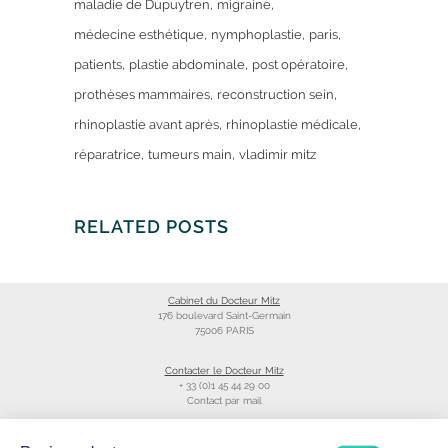
maladie de Dupuytren
migraine
médecine esthétique
nymphoplastie
paris
patients
plastie abdominale
post opératoire
prothèses mammaires
reconstruction sein
rhinoplastie avant après
rhinoplastie médicale
réparatrice
tumeurs main
vladimir mitz
RELATED POSTS
Cabinet du Docteur Mitz
176 boulevard Saint-Germain
75006 PARIS
Contacter le Docteur Mitz
+ 33 (0)1 45 44 29 00
Contact par mail
Liens utiles