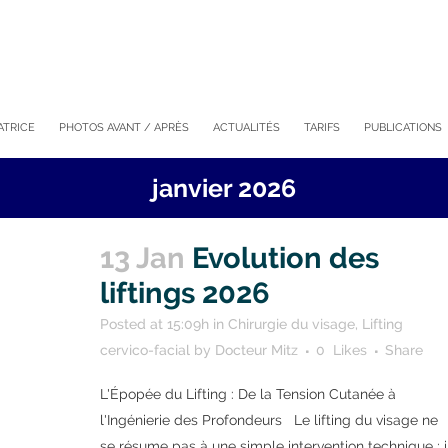
ATRICE
PHOTOS AVANT / APRÈS
ACTUALITÉS
TARIFS
PUBLICATIONS
janvier 2026
13 Jan
Evolution des
liftings 2026
Posted at 15:09h
in
Chirurgie du visage
,
Lifting
cervico-facial
by
Docteur Mitz
0
Likes
Share
L'Épopée du Lifting : De la Tension Cutanée à
l'Ingénierie des Profondeurs Le lifting du visage ne
se résume pas à une simple intervention technique ; i