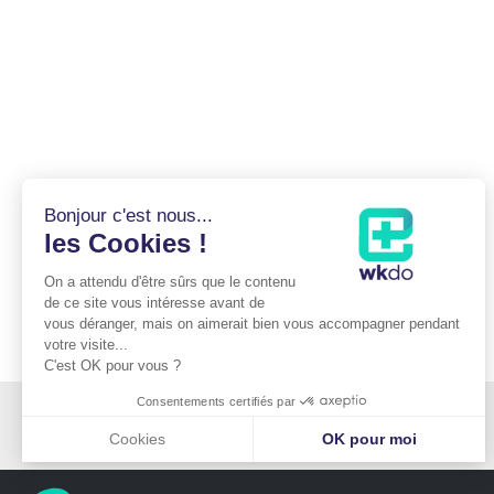
Bonjour c'est nous...
les Cookies !
On a attendu d'être sûrs que le contenu
de ce site vous intéresse avant de
vous déranger, mais on aimerait bien vous accompagner pendant
votre visite...
C'est OK pour vous ?
Consentements certifiés par
Cabinet du Docteur Mitz
176 boulevard Saint-Germain
75006 PARIS
Cookies
OK pour moi
Plateforme de Gestion du Consentement : Personnalisez vos Optio
Axeptio consent