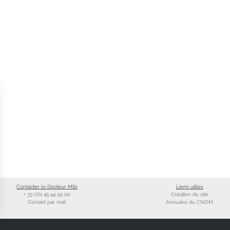
Contacter le Docteur Mitz
Liens utiles
+ 33 (0)1 45 44 29 00
Création du site
Contact par mail
Annuaire du CNOM
ns