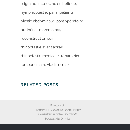
migraine
médecine esthétique
nymphoplastie
paris
patients
plastie abdominale
post opératoire
prothèses mammaires
reconstruction sein
rhinoplastie avant après
rhinoplastie médicale
réparatrice
tumeurs main
vladimir mitz
RELATED POSTS
Raccourcis
Prendre RDV avec le Docteur Mitz
Consulter sa fiche Doctolib©
Podcast du Dr Mitz