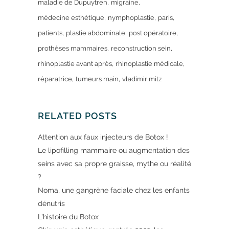
maladie de Dupuytren
migraine
médecine esthétique
nymphoplastie
paris
patients
plastie abdominale
post opératoire
prothèses mammaires
reconstruction sein
rhinoplastie avant après
rhinoplastie médicale
réparatrice
tumeurs main
vladimir mitz
RELATED POSTS
Attention aux faux injecteurs de Botox !
Le lipofilling mammaire ou augmentation des
seins avec sa propre graisse, mythe ou réalité
?
Noma, une gangrène faciale chez les enfants
dénutris
L’histoire du Botox