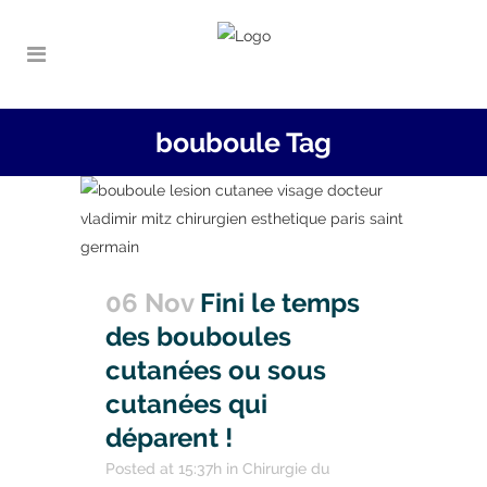
bouboule Tag
06 Nov
Fini le temps
des bouboules
cutanées ou sous
cutanées qui
déparent !
Posted at 15:37h
in
Chirurgie du