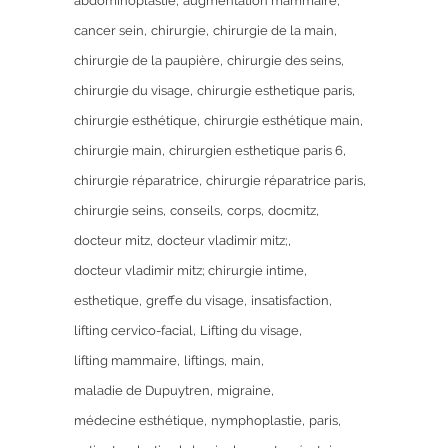
abdominoplastie
augmentation mammaire
cancer sein
chirurgie
chirurgie de la main
chirurgie de la paupière
chirurgie des seins
chirurgie du visage
chirurgie esthetique paris
chirurgie esthétique
chirurgie esthétique main
chirurgie main
chirurgien esthetique paris 6
chirurgie réparatrice
chirurgie réparatrice paris
chirurgie seins
conseils
corps
docmitz
docteur mitz
docteur vladimir mitz;
docteur vladimir mitz; chirurgie intime
esthetique
greffe du visage
insatisfaction
lifting cervico-facial
Lifting du visage
lifting mammaire
liftings
main
maladie de Dupuytren
migraine
médecine esthétique
nymphoplastie
paris