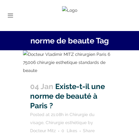
norme de beaute Tag
04 Jan
Existe-t-il une
norme de beauté à
Paris ?
Posted at 21:08h
in
Chirurgie du
visage
,
Chirurgie esthétique
by
Docteur Mitz
0
Likes
Share