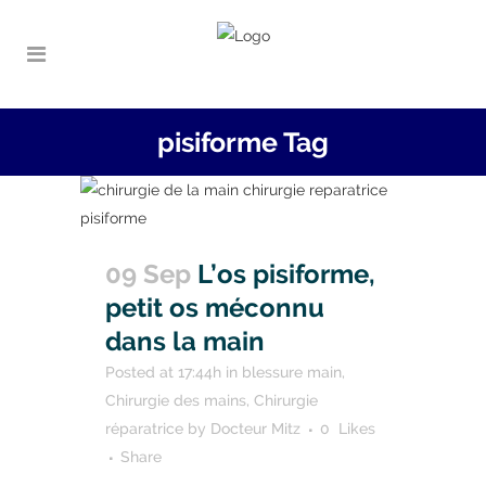
pisiforme Tag
09 Sep
L’os pisiforme,
petit os méconnu
dans la main
Posted at 17:44h
in
blessure main
,
Chirurgie des mains
,
Chirurgie
réparatrice
by
Docteur Mitz
0
Likes
Share