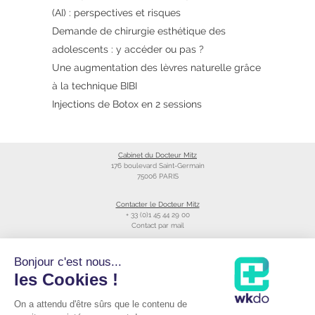
(AI) : perspectives et risques
Demande de chirurgie esthétique des
adolescents : y accéder ou pas ?
Une augmentation des lèvres naturelle grâce
à la technique BIBI
Injections de Botox en 2 sessions
Cabinet du Docteur Mitz
176 boulevard Saint-Germain
75006 PARIS
Contacter le Docteur Mitz
+ 33 (0)1 45 44 29 00
Contact par mail
Liens utiles
Bonjour c'est nous...
Création du site
les Cookies !
Annuaire du CNOM
On a attendu d'être sûrs que le contenu de
Raccourcis
Prendre RDV avec le Docteur Mitz