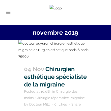
novembre 2019
04 Nov
Chirurgien
esthétique spécialiste
de la migraine
Posted at 10:08h
in
Chirurgie des
mains
,
Chirurgie réparatrice
,
migraine
by
Docteur Mitz
0
Likes
Share