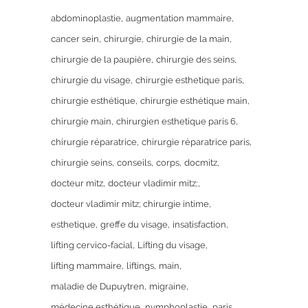
abdominoplastie
augmentation mammaire
cancer sein
chirurgie
chirurgie de la main
chirurgie de la paupière
chirurgie des seins
chirurgie du visage
chirurgie esthetique paris
chirurgie esthétique
chirurgie esthétique main
chirurgie main
chirurgien esthetique paris 6
chirurgie réparatrice
chirurgie réparatrice paris
chirurgie seins
conseils
corps
docmitz
docteur mitz
docteur vladimir mitz;
docteur vladimir mitz; chirurgie intime
esthetique
greffe du visage
insatisfaction
lifting cervico-facial
Lifting du visage
lifting mammaire
liftings
main
maladie de Dupuytren
migraine
médecine esthétique
nymphoplastie
paris