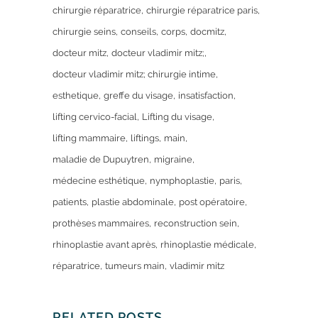
chirurgie réparatrice
chirurgie réparatrice paris
chirurgie seins
conseils
corps
docmitz
docteur mitz
docteur vladimir mitz;
docteur vladimir mitz; chirurgie intime
esthetique
greffe du visage
insatisfaction
lifting cervico-facial
Lifting du visage
lifting mammaire
liftings
main
maladie de Dupuytren
migraine
médecine esthétique
nymphoplastie
paris
patients
plastie abdominale
post opératoire
prothèses mammaires
reconstruction sein
rhinoplastie avant après
rhinoplastie médicale
réparatrice
tumeurs main
vladimir mitz
RELATED POSTS