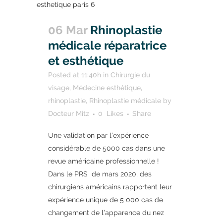
06 Mar
Rhinoplastie
médicale réparatrice
et esthétique
Posted at 11:40h
in
Chirurgie du
visage
,
Médecine esthétique
,
rhinoplastie
,
Rhinoplastie médicale
by
Docteur Mitz
0
Likes
Share
Une validation par l’expérience
considérable de 5000 cas dans une
revue américaine professionnelle !
Dans le PRS de mars 2020, des
chirurgiens américains rapportent leur
expérience unique de 5 000 cas de
changement de l’apparence du nez