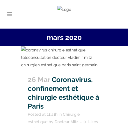
mars 2020
26 Mar
Coronavirus,
confinement et
chirurgie esthétique à
Paris
Posted at 11:41h
in
Chirurgie
esthétique
by
Docteur Mitz
0
Likes