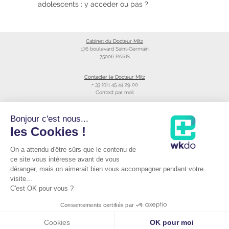
adolescents : y accéder ou pas ?
Cabinet du Docteur Mitz
176 boulevard Saint-Germain
75006 PARIS
Contacter le Docteur Mitz
+ 33 (0)1 45 44 29 00
Contact par mail
Liens utiles
Bonjour c'est nous...
Création du site
les Cookies !
Annuaire du CNOM
On a attendu d'être sûrs que le contenu de
Raccourcis
Prendre RDV avec le Docteur Mitz
ce site vous intéresse avant de vous
Consulter sa fiche Doctolib©
déranger, mais on aimerait bien vous accompagner pendant votre
Podcast du Dr Mitz
visite...
C'est OK pour vous ?
Mentions Légales
|
Consentements certifiés par
Cookies
Cookies
OK pour moi
WENEW
Copyright Docteur Vladimir Mitz © –