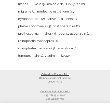
liftings
(4)
main
(5)
maladie de Dupuytren
(2)
migraine
(1)
médecine esthétique
(4)
nymphoplastie
(2)
paris
(12)
patients
(2)
plastie abdominale
(3)
post opératoire
(2)
prothèses mammaires
(3)
reconstruction sein
(2)
rhinoplastie avant après
(4)
rhinoplastie médicale
(4)
réparatrice
(9)
tumeurs main
(2)
vladimir mitz
(22)
Cabinet du Docteur Mitz
176 boulevard Saint-Germain
75006 PARIS
Contacter le Docteur Mitz
+ 33 (0)1 45 44 29 00
Contact par mail
Liens utiles