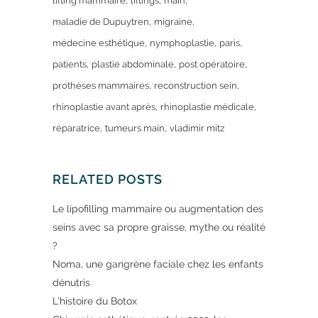
lifting mammaire
liftings
main
maladie de Dupuytren
migraine
médecine esthétique
nymphoplastie
paris
patients
plastie abdominale
post opératoire
prothèses mammaires
reconstruction sein
rhinoplastie avant après
rhinoplastie médicale
réparatrice
tumeurs main
vladimir mitz
RELATED POSTS
Le lipofilling mammaire ou augmentation des
seins avec sa propre graisse, mythe ou réalité
?
Noma, une gangrène faciale chez les enfants
dénutris
L’histoire du Botox