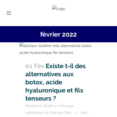
février 2022
01 Fév
Existe t-il des
alternatives aux
botox, acide
hyaluronique et fils
tenseurs ?
Posted at 18:26h
in
Chirurgie
esthétique
by
Docteur Mitz
1
Like