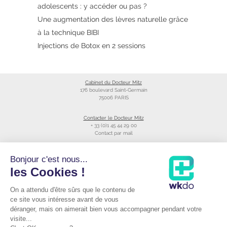
adolescents : y accéder ou pas ?
Une augmentation des lèvres naturelle grâce
à la technique BIBI
Injections de Botox en 2 sessions
Cabinet du Docteur Mitz
176 boulevard Saint-Germain
75006 PARIS
Contacter le Docteur Mitz
+ 33 (0)1 45 44 29 00
Contact par mail
Liens utiles
Bonjour c'est nous...
Création du site
les Cookies !
Annuaire du CNOM
On a attendu d'être sûrs que le contenu de
Raccourcis
Prendre RDV avec le Docteur Mitz
ce site vous intéresse avant de vous
Consulter sa fiche Doctolib©
déranger, mais on aimerait bien vous accompagner pendant votre
Podcast du Dr Mitz
visite...