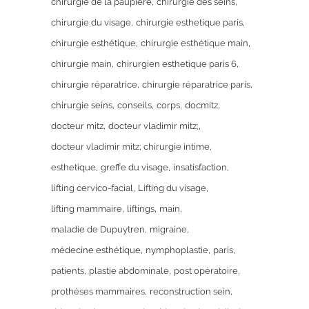
chirurgie de la paupière
chirurgie des seins
chirurgie du visage
chirurgie esthetique paris
chirurgie esthétique
chirurgie esthétique main
chirurgie main
chirurgien esthetique paris 6
chirurgie réparatrice
chirurgie réparatrice paris
chirurgie seins
conseils
corps
docmitz
docteur mitz
docteur vladimir mitz;
docteur vladimir mitz; chirurgie intime
esthetique
greffe du visage
insatisfaction
lifting cervico-facial
Lifting du visage
lifting mammaire
liftings
main
maladie de Dupuytren
migraine
médecine esthétique
nymphoplastie
paris
patients
plastie abdominale
post opératoire
prothèses mammaires
reconstruction sein