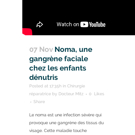
07 Nov
Noma, une
gangrène faciale
chez les enfants
dénutris
Posted at 17:35h
in
Chirurgie
réparatrice
by
Docteur Mitz
0
Likes
Share
Le noma est une infection sévère qui
provoque une gangrène des tissus du
visage. Cette maladie touche