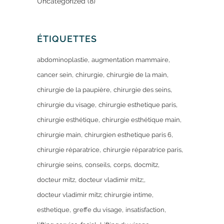
Uncategorized
(8)
ÉTIQUETTES
abdominoplastie
augmentation mammaire
cancer sein
chirurgie
chirurgie de la main
chirurgie de la paupière
chirurgie des seins
chirurgie du visage
chirurgie esthetique paris
chirurgie esthétique
chirurgie esthétique main
chirurgie main
chirurgien esthetique paris 6
chirurgie réparatrice
chirurgie réparatrice paris
chirurgie seins
conseils
corps
docmitz
docteur mitz
docteur vladimir mitz;
docteur vladimir mitz; chirurgie intime
esthetique
greffe du visage
insatisfaction