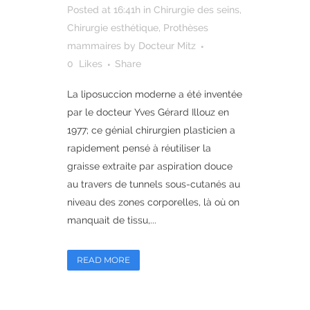
Posted at 16:41h
in
Chirurgie des seins
,
Chirurgie esthétique
,
Prothèses
mammaires
by
Docteur Mitz
0
Likes
Share
La liposuccion moderne a été inventée
par le docteur Yves Gérard Illouz en
1977; ce génial chirurgien plasticien a
rapidement pensé à réutiliser la
graisse extraite par aspiration douce
au travers de tunnels sous-cutanés au
niveau des zones corporelles, là où on
manquait de tissu,...
READ MORE