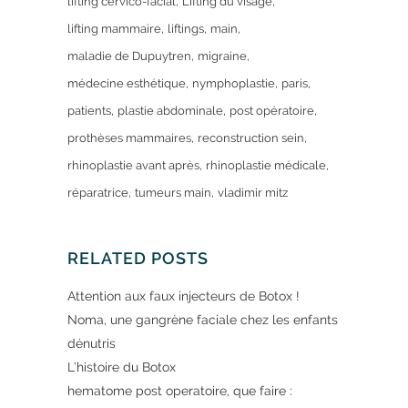
lifting cervico-facial
Lifting du visage
lifting mammaire
liftings
main
maladie de Dupuytren
migraine
médecine esthétique
nymphoplastie
paris
patients
plastie abdominale
post opératoire
prothèses mammaires
reconstruction sein
rhinoplastie avant après
rhinoplastie médicale
réparatrice
tumeurs main
vladimir mitz
RELATED POSTS
Attention aux faux injecteurs de Botox !
Noma, une gangrène faciale chez les enfants
dénutris
L’histoire du Botox
hematome post operatoire, que faire :