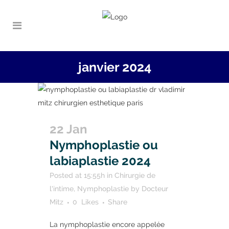
janvier 2024
22 Jan
Nymphoplastie ou
labiaplastie 2024
Posted at 15:55h
in
Chirurgie de
l'intime
,
Nymphoplastie
by
Docteur
Mitz
0
Likes
Share
La nymphoplastie encore appelée