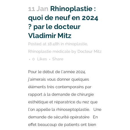
11 Jan
Rhinoplastie :
quoi de neuf en 2024
? par le docteur
Vladimir Mitz
Posted at 18:48h
in
rhinoplastie
,
Rhinoplastie médicale
by
Docteur Mitz
0
Likes
Share
Pour le début de l’année 2024,
j'aimerais vous donner quelques
éléments très contemporains par
rapport à la demande de chirurgie
esthétique et réparatrice du nez que
l'on appelle la rhinoseptoplastie. Une
demande de sécurité opératoire En
effet beaucoup de patients ont bien