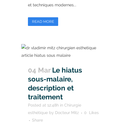
et techniques modernes...
READ MORE
04 Mar
Le hiatus
sous-malaire,
description et
traitement
Posted at 12:48h
in
Chirurgie
esthétique
by
Docteur Mitz
0
Likes
Share