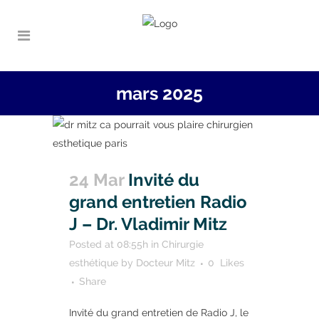
mars 2025
24 Mar
Invité du
grand entretien Radio
J – Dr. Vladimir Mitz
Posted at 08:55h
in
Chirurgie
esthétique
by
Docteur Mitz
0
Likes
Share
Invité du grand entretien de Radio J, le