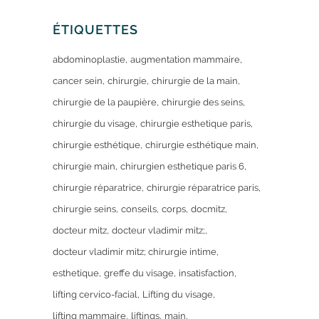
ÉTIQUETTES
abdominoplastie
augmentation mammaire
cancer sein
chirurgie
chirurgie de la main
chirurgie de la paupière
chirurgie des seins
chirurgie du visage
chirurgie esthetique paris
chirurgie esthétique
chirurgie esthétique main
chirurgie main
chirurgien esthetique paris 6
chirurgie réparatrice
chirurgie réparatrice paris
chirurgie seins
conseils
corps
docmitz
docteur mitz
docteur vladimir mitz;
docteur vladimir mitz; chirurgie intime
esthetique
greffe du visage
insatisfaction
lifting cervico-facial
Lifting du visage
lifting mammaire
liftings
main