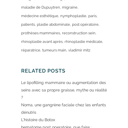
maladie de Dupuytren
migraine
médecine esthétique
nymphoplastie
paris
patients
plastie abdominale
post opératoire
prothèses mammaires
reconstruction sein
rhinoplastie avant après
rhinoplastie médicale
réparatrice
tumeurs main
vladimir mitz
RELATED POSTS
Le lipofilling mammaire ou augmentation des
seins avec sa propre graisse, mythe ou réalité
?
Noma, une gangrène faciale chez les enfants
dénutris
L’histoire du Botox
hematome post operatoire, que faire :