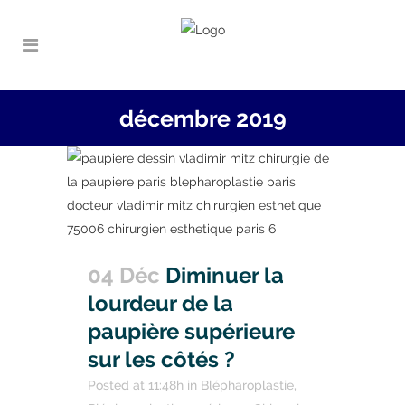
décembre 2019
04 Déc
Diminuer la
lourdeur de la
paupière supérieure
sur les côtés ?
Posted at 11:48h
in
Blépharoplastie
,