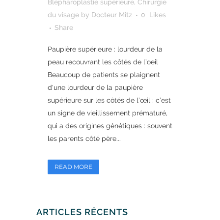
Blépharoplastie supérieure
,
Chirurgie
du visage
by
Docteur Mitz
0
Likes
Share
Paupière supérieure : lourdeur de la
peau recouvrant les côtés de l’oeil
Beaucoup de patients se plaignent
d'une lourdeur de la paupière
supérieure sur les côtés de l’œil ; c’est
un signe de vieillissement prématuré,
qui a des origines génétiques : souvent
les parents côté père...
READ MORE
ARTICLES RÉCENTS