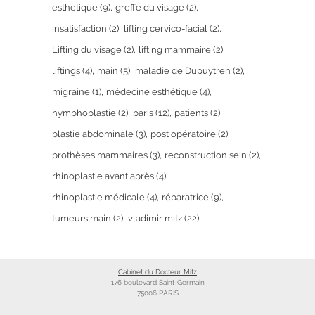
esthetique
(9)
greffe du visage
(2)
insatisfaction
(2)
lifting cervico-facial
(2)
Lifting du visage
(2)
lifting mammaire
(2)
liftings
(4)
main
(5)
maladie de Dupuytren
(2)
migraine
(1)
médecine esthétique
(4)
nymphoplastie
(2)
paris
(12)
patients
(2)
plastie abdominale
(3)
post opératoire
(2)
prothèses mammaires
(3)
reconstruction sein
(2)
rhinoplastie avant après
(4)
rhinoplastie médicale
(4)
réparatrice
(9)
tumeurs main
(2)
vladimir mitz
(22)
Cabinet du Docteur Mitz
176 boulevard Saint-Germain
75006 PARIS