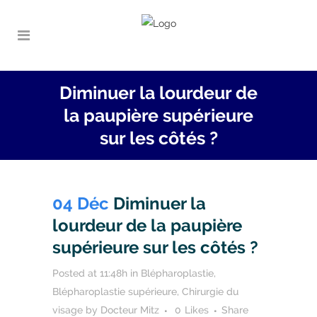
Diminuer la lourdeur de
la paupière supérieure
sur les côtés ?
04 Déc
Diminuer la
lourdeur de la paupière
supérieure sur les côtés ?
Posted at 11:48h
in
Blépharoplastie
,
Blépharoplastie supérieure
,
Chirurgie du
visage
by
Docteur Mitz
0
Likes
Share