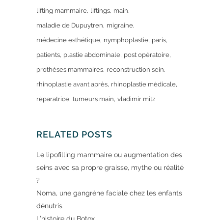
lifting mammaire
liftings
main
maladie de Dupuytren
migraine
médecine esthétique
nymphoplastie
paris
patients
plastie abdominale
post opératoire
prothèses mammaires
reconstruction sein
rhinoplastie avant après
rhinoplastie médicale
réparatrice
tumeurs main
vladimir mitz
RELATED POSTS
Le lipofilling mammaire ou augmentation des
seins avec sa propre graisse, mythe ou réalité
?
Noma, une gangrène faciale chez les enfants
dénutris
L’histoire du Botox