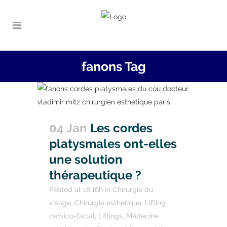
fanons Tag
04 Jan
Les cordes
platysmales ont-elles
une solution
thérapeutique ?
Posted at 16:16h
in
Chirurgie du
visage
,
Chirurgie esthétique
,
Lifting
cervico-facial
,
Liftings
,
Médecine