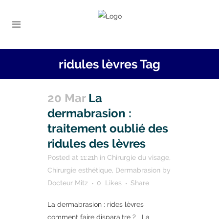
ridules lèvres Tag
20 Mar
La
dermabrasion :
traitement oublié des
ridules des lèvres
Posted at 11:21h
in
Chirurgie du visage
,
Chirurgie esthétique
,
Dermabrasion
by
Docteur Mitz
0
Likes
Share
La dermabrasion : rides lèvres
comment faire disparaitre ? La