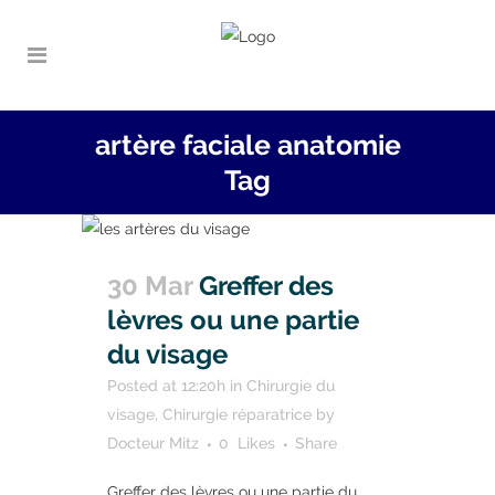
artère faciale anatomie
Tag
30 Mar
Greffer des
lèvres ou une partie
du visage
Posted at 12:20h
in
Chirurgie du
visage
,
Chirurgie réparatrice
by
Docteur Mitz
0
Likes
Share
Greffer des lèvres ou une partie du