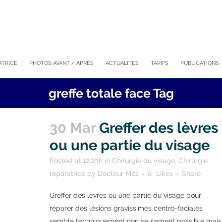
ATRICE
PHOTOS AVANT / APRÈS
ACTUALITÉS
TARIFS
PUBLICATIONS
greffe totale face Tag
30 Mar
Greffer des lèvres
ou une partie du visage
Posted at 12:20h
in
Chirurgie du visage
,
Chirurgie
réparatrice
by
Docteur Mitz
0
Likes
Share
Greffer des lèvres ou une partie du visage pour
réparer des lésions gravissimes centro-faciales
semble techniquement non seulement possible mais