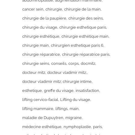
abdominoplastie
augmentation mammaire
cancer sein
chirurgie
chirurgie de la main
chirurgie de la paupière
chirurgie des seins
chirurgie du visage
chirurgie esthetique paris
chirurgie esthétique
chirurgie esthétique main
chirurgie main
chirurgien esthetique paris 6
chirurgie réparatrice
chirurgie réparatrice paris
chirurgie seins
conseils
corps
docmitz
docteur mitz
docteur vladimir mitz;
docteur vladimir mitz; chirurgie intime
esthetique
greffe du visage
insatisfaction
lifting cervico-facial
Lifting du visage
lifting mammaire
liftings
main
maladie de Dupuytren
migraine
médecine esthétique
nymphoplastie
paris