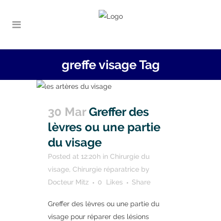
greffe visage Tag
30 Mar
Greffer des
lèvres ou une partie
du visage
Posted at 12:20h
in
Chirurgie du
visage
,
Chirurgie réparatrice
by
Docteur Mitz
0
Likes
Share
Greffer des lèvres ou une partie du
visage pour réparer des lésions