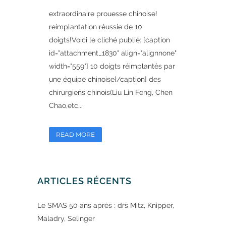
extraordinaire prouesse chinoise!
reimplantation réussie de 10
doigts!Voici le cliché publié: [caption
id="attachment_1830" align="alignnone"
width="559"] 10 doigts réimplantés par
une équipe chinoise[/caption] des
chirurgiens chinois(Liu Lin Feng, Chen
Chao,etc...
READ MORE
ARTICLES RÉCENTS
Le SMAS 50 ans après : drs Mitz, Knipper,
Maladry, Selinger