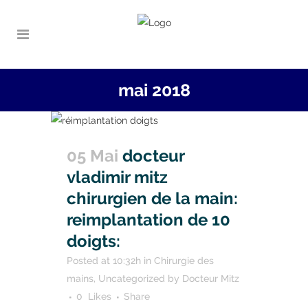
mai 2018
05 Mai
docteur
vladimir mitz
chirurgien de la main:
reimplantation de 10
doigts:
Posted at 10:32h
in
Chirurgie des
mains
,
Uncategorized
by
Docteur Mitz
0
Likes
Share