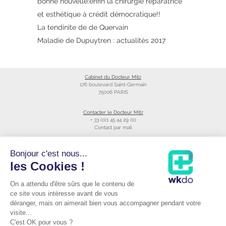
bonne nouvelle:enfin la chirurgie réparatrice
et esthétique à crédit démocratique!!
La tendinite de de Quervain
Maladie de Dupuytren : actualités 2017
Cabinet du Docteur Mitz
176 boulevard Saint-Germain
75006 PARIS
Contacter le Docteur Mitz
+ 33 (0)1 45 44 29 00
Contact par mail
Liens utiles
Bonjour c'est nous...
Création du site
les Cookies !
Annuaire du CNOM
On a attendu d'être sûrs que le contenu de
Raccourcis
Prendre RDV avec le Docteur Mitz
ce site vous intéresse avant de vous
Consulter sa fiche Doctolib©
déranger, mais on aimerait bien vous accompagner pendant votre
Podcast du Dr Mitz
visite...
C'est OK pour vous ?