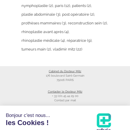
nymphoplastie
(2)
paris
(12)
patients
(2)
plastie abdominale
(3)
post opératoire
(2)
prothèses mammaires
(3)
reconstruction sein
(2)
rhinoplastie avant après
(4)
rhinoplastie médicale
(4)
réparatrice
(9)
tumeurs main
(2)
vladimir mitz
(22)
Cabinet du Docteur Mitz
176 boulevard Saint-Germain
75006 PARIS
Contacter le Docteur Mitz
+ 33 (0)1 45 44 29 00
Contact par mail
Liens utiles
Bonjour c'est nous...
Création du site
les Cookies !
Annuaire du CNOM