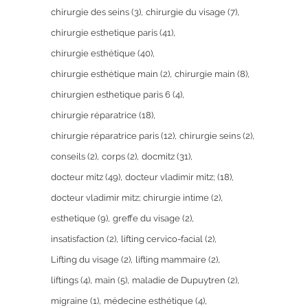
chirurgie des seins
(3)
chirurgie du visage
(7)
chirurgie esthetique paris
(41)
chirurgie esthétique
(40)
chirurgie esthétique main
(2)
chirurgie main
(8)
chirurgien esthetique paris 6
(4)
chirurgie réparatrice
(18)
chirurgie réparatrice paris
(12)
chirurgie seins
(2)
conseils
(2)
corps
(2)
docmitz
(31)
docteur mitz
(49)
docteur vladimir mitz;
(18)
docteur vladimir mitz; chirurgie intime
(2)
esthetique
(9)
greffe du visage
(2)
insatisfaction
(2)
lifting cervico-facial
(2)
Lifting du visage
(2)
lifting mammaire
(2)
liftings
(4)
main
(5)
maladie de Dupuytren
(2)
migraine
(1)
médecine esthétique
(4)