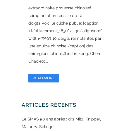
extraordinaire prouesse chinoise!
reimplantation réussie de 10
doigts!Voici le cliché publié: [caption
id="attachment_1830" align="alignnone"
width="559"] 10 doigts réimplantés par
une équipe chinoise[/caption] des
chirurgiens chinois(Liu Lin Feng, Chen
Chao,etc...
READ MORE
ARTICLES RÉCENTS
Le SMAS 50 ans après : drs Mitz, Knipper,
Maladry, Selinger