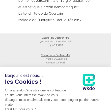
bonne nouvelle:enfin la chirurgie réparatrice
et esthétique à crédit démocratique!!
La tendinite de de Quervain
Maladie de Dupuytren : actualités 2017
Cabinet du Docteur Mitz
176 boulevard Saint-Germain
75006 PARIS
Contacter le Docteur Mitz
+ 33 (0)1 45 44 29 00
Contact par mail
Liens utiles
Bonjour c'est nous...
Création du site
les Cookies !
Annuaire du CNOM
On a attendu d'être sûrs que le contenu de
Raccourcis
Prendre RDV avec le Docteur Mitz
ce site vous intéresse avant de vous
Consulter sa fiche Doctolib©
déranger, mais on aimerait bien vous accompagner pendant votre
Podcast du Dr Mitz
visite...
C'est OK pour vous ?