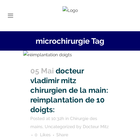
microchirurgie Tag
05 Mai
docteur
vladimir mitz
chirurgien de la main:
reimplantation de 10
doigts:
Posted at 10:32h
in
Chirurgie des
mains
,
Uncategorized
by
Docteur Mitz
0
Likes
Share