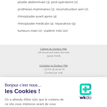
plastie abdominale
(3)
post opératoire
(2)
prothèses mammaires
(3)
reconstruction sein
(2)
rhinoplastie avant après
(4)
rhinoplastie médicale
(4)
réparatrice
(9)
tumeurs main
(2)
vladimir mitz
(22)
Cabinet du Docteur Mitz
176 boulevard Saint-Germain
75006 PARIS
Contacter le Docteur Mitz
+ 33 (0)1 45 44 29 00
Contact par mail
Liens utiles
Bonjour c'est nous...
Création du site
les Cookies !
Annuaire du CNOM
On a attendu d'être sûrs que le contenu de
Raccourcis
Prendre RDV avec le Docteur Mitz
ce site vous intéresse avant de vous
Consulter sa fiche Doctolib©