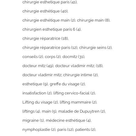
chirurgie esthetique paris
(41)
chirurgie esthétique
(40)
chirurgie esthétique main
(2)
chirurgie main
(8)
chirurgien esthetique paris 6
(4)
chirurgie réparatrice
(18)
chirurgie réparatrice paris
(12)
chirurgie seins
(2)
conseils
(2)
corps
(2)
docmitz
(31)
docteur mitz
(49)
docteur vladimir mitz;
(18)
docteur vladimir mitz; chirurgie intime
(2)
esthetique
(9)
greffe du visage
(2)
insatisfaction
(2)
lifting cervico-facial
(2)
Lifting du visage
(2)
lifting mammaire
(2)
liftings
(4)
main
(5)
maladie de Dupuytren
(2)
migraine
(1)
médecine esthétique
(4)
nymphoplastie
(2)
paris
(12)
patients
(2)