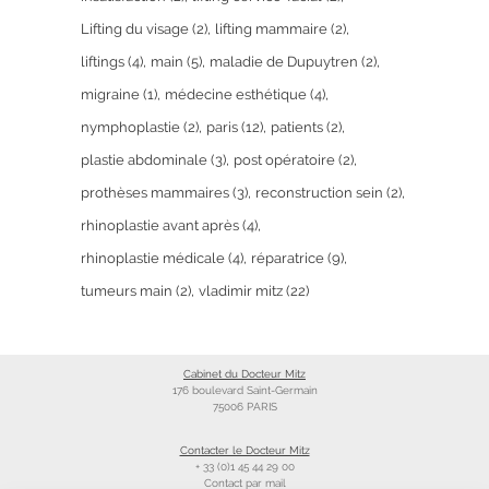
Lifting du visage
(2)
lifting mammaire
(2)
liftings
(4)
main
(5)
maladie de Dupuytren
(2)
migraine
(1)
médecine esthétique
(4)
nymphoplastie
(2)
paris
(12)
patients
(2)
plastie abdominale
(3)
post opératoire
(2)
prothèses mammaires
(3)
reconstruction sein
(2)
rhinoplastie avant après
(4)
rhinoplastie médicale
(4)
réparatrice
(9)
tumeurs main
(2)
vladimir mitz
(22)
Cabinet du Docteur Mitz
176 boulevard Saint-Germain
75006 PARIS
Contacter le Docteur Mitz
+ 33 (0)1 45 44 29 00
Contact par mail