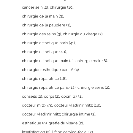
cancer sein
(2)
chirurgie
(10)
chirurgie de la main
(3)
chirurgie de la paupière
(1)
chirurgie des seins
(3)
chirurgie du visage
(7)
chirurgie esthetique paris
(41)
chirurgie esthétique
(40)
chirurgie esthétique main
(2)
chirurgie main
(8)
chirurgien esthetique paris 6
(4)
chirurgie réparatrice
(18)
chirurgie réparatrice paris
(12)
chirurgie seins
(2)
conseils
(2)
corps
(2)
docmitz
(31)
docteur mitz
(49)
docteur vladimir mitz;
(18)
docteur vladimir mitz; chirurgie intime
(2)
esthetique
(9)
greffe du visage
(2)
insatisfaction
(2)
lifting cervico-facial
(2)