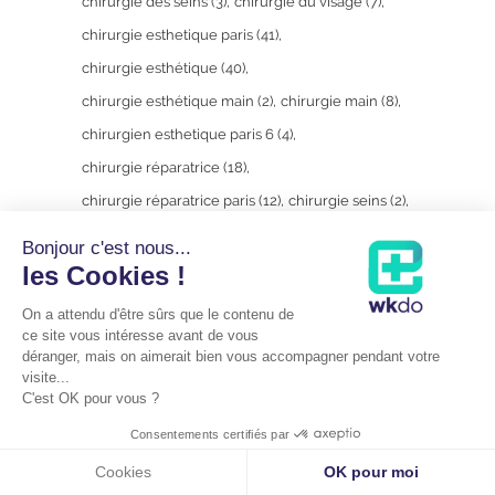
chirurgie des seins
(3)
chirurgie du visage
(7)
chirurgie esthetique paris
(41)
chirurgie esthétique
(40)
chirurgie esthétique main
(2)
chirurgie main
(8)
chirurgien esthetique paris 6
(4)
chirurgie réparatrice
(18)
chirurgie réparatrice paris
(12)
chirurgie seins
(2)
conseils
(2)
corps
(2)
docmitz
(31)
Bonjour c'est nous...
docteur mitz
(49)
docteur vladimir mitz;
(18)
les Cookies !
docteur vladimir mitz; chirurgie intime
(2)
On a attendu d'être sûrs que le contenu de
esthetique
(9)
greffe du visage
(2)
ce site vous intéresse avant de vous
déranger, mais on aimerait bien vous accompagner pendant votre
insatisfaction
(2)
lifting cervico-facial
(2)
visite...
C'est OK pour vous ?
Lifting du visage
(2)
lifting mammaire
(2)
liftings
(4)
main
(5)
maladie de Dupuytren
(2)
Consentements certifiés par
migraine
(1)
médecine esthétique
(4)
Cookies
OK pour moi