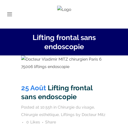
Lifting frontal sans
endoscopie
25 Août
Lifting frontal
sans endoscopie
Posted at 10:55h
in
Chirurgie du visage
,
Chirurgie esthétique
,
Liftings
by
Docteur Mitz
0
Likes
Share