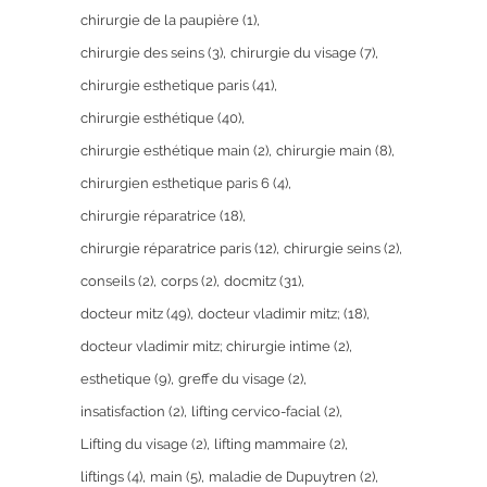
chirurgie de la paupière
(1)
chirurgie des seins
(3)
chirurgie du visage
(7)
chirurgie esthetique paris
(41)
chirurgie esthétique
(40)
chirurgie esthétique main
(2)
chirurgie main
(8)
chirurgien esthetique paris 6
(4)
chirurgie réparatrice
(18)
chirurgie réparatrice paris
(12)
chirurgie seins
(2)
conseils
(2)
corps
(2)
docmitz
(31)
docteur mitz
(49)
docteur vladimir mitz;
(18)
docteur vladimir mitz; chirurgie intime
(2)
esthetique
(9)
greffe du visage
(2)
insatisfaction
(2)
lifting cervico-facial
(2)
Lifting du visage
(2)
lifting mammaire
(2)
liftings
(4)
main
(5)
maladie de Dupuytren
(2)