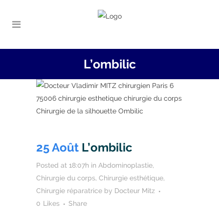
L’ombilic
25 Août
L’ombilic
Posted at 18:07h
in
Abdominoplastie
,
Chirurgie du corps
,
Chirurgie esthétique
,
Chirurgie réparatrice
by
Docteur Mitz
0
Likes
Share