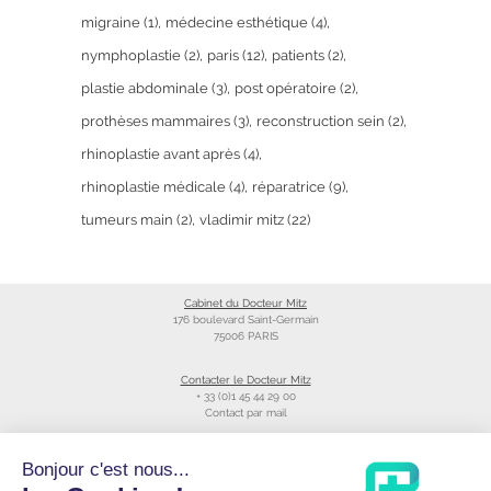
migraine
(1)
médecine esthétique
(4)
nymphoplastie
(2)
paris
(12)
patients
(2)
plastie abdominale
(3)
post opératoire
(2)
prothèses mammaires
(3)
reconstruction sein
(2)
rhinoplastie avant après
(4)
rhinoplastie médicale
(4)
réparatrice
(9)
tumeurs main
(2)
vladimir mitz
(22)
Cabinet du Docteur Mitz
176 boulevard Saint-Germain
75006 PARIS
Contacter le Docteur Mitz
+ 33 (0)1 45 44 29 00
Contact par mail
Liens utiles
Bonjour c'est nous...
Création du site
Annuaire du CNOM